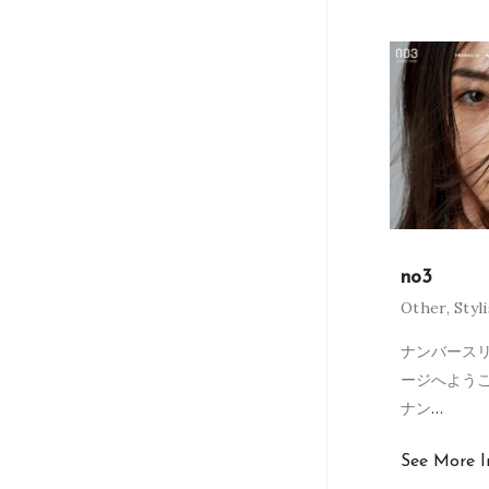
no3
Other
,
Styl
ナンバースリ
ージへよう
ナン
…
See More I