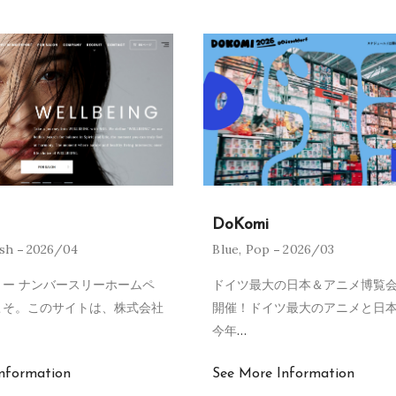
DoKomi
ish
2026/04
Blue
,
Pop
2026/03
ー ナンバースリーホームペ
ドイツ最大の日本＆アニメ博覧会
こそ。このサイトは、株式会社
開催！ドイツ最大のアニメと日
今年
…
nformation
See More Information