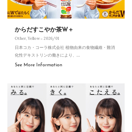
からだすこやか茶W＋
Other
,
Yellow
2026/01
日本コカ・コーラ株式会社 植物由来の食物繊維・難消
化性デキストリンの働きにより、
…
See More Information