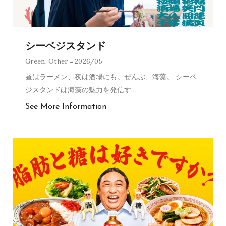
シーベジスタンド
Green
,
Other
2026/05
昼はラーメン、夜は酒場にも。ぜんぶ、海藻。 シーベ
ジスタンドは海藻の魅力を発信す
…
See More Information