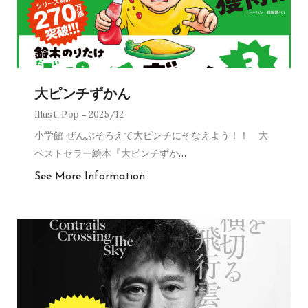
大ピンチずかん
Illust
,
Pop
2025/12
小学館 ぜんぶそろえて大ピンチにそなえよう！！ 大
ベストセラー絵本『大ピンチずか
…
See More Information