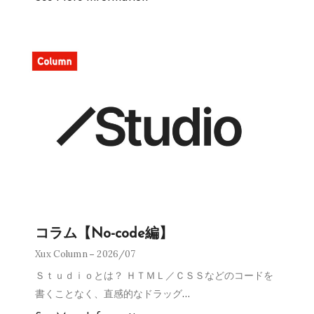
コラム【No-code編】
Xux Column
2026/07
Ｓｔｕｄｉｏとは？ ＨＴＭＬ／ＣＳＳなどのコードを
書くことなく、直感的なドラッグ
…