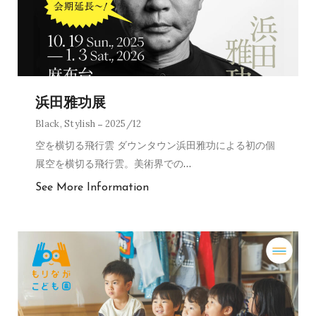
浜田雅功展
Black
,
Stylish
2025/12
空を横切る飛行雲 ダウンタウン浜田雅功による初の個
展空を横切る飛行雲。美術界での
…
See More Information