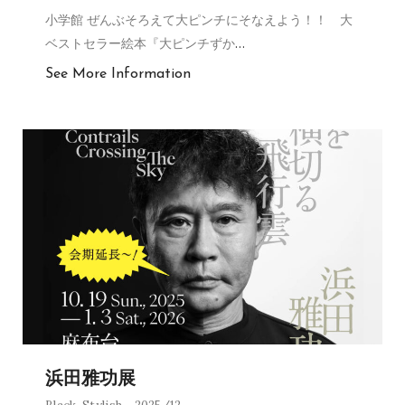
小学館 ぜんぶそろえて大ピンチにそなえよう！！ 大
ベストセラー絵本『大ピンチずか
…
See More Information
浜田雅功展