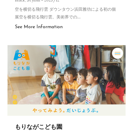
Black
,
Stylish
2025/12
空を横切る飛行雲 ダウンタウン浜田雅功による初の個
展空を横切る飛行雲。美術界での
…
See More Information
もりながこども園