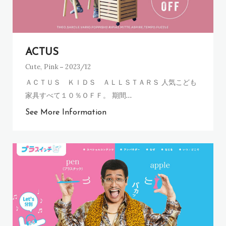
ACTUS
Cute
,
Pink
2023/12
ＡＣＴＵＳ ＫＩＤＳ ＡＬＬＳＴＡＲＳ 人気こども
家具すべて１０％ＯＦＦ。 期間
…
See More Information