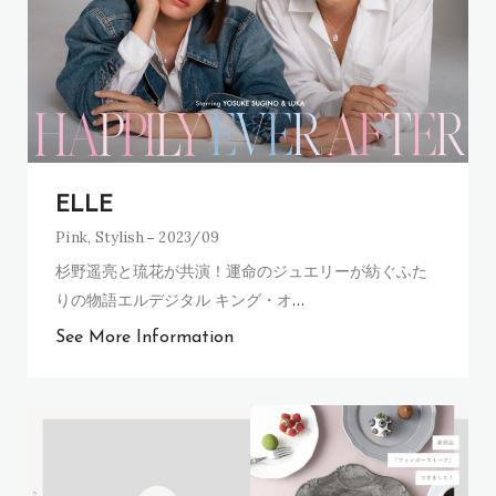
ELLE
Pink
,
Stylish
2023/09
杉野遥亮と琉花が共演！運命のジュエリーが紡ぐふた
りの物語エルデジタル キング・オ
…
See More Information