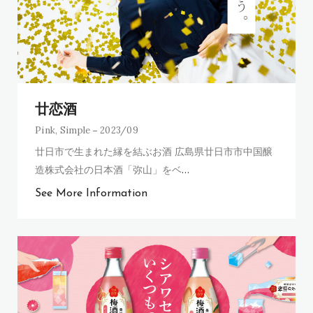
廿恋酒
Pink
,
Simple
2023/09
廿日市で生まれた縁を結ぶお酒 広島県廿日市市中国醸
造株式会社の日本酒「弥山」をベ
…
See More Information