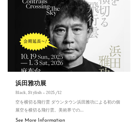
浜田雅功展
Black
,
Stylish
2025/12
空を横切る飛行雲 ダウンタウン浜田雅功による初の個
展空を横切る飛行雲。美術界での
…
See More Information