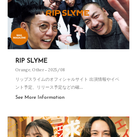
RIP SLYME
Orange
,
Other
2025/08
リップスライムのオフィシャルサイト 出演情報やイベ
ント予定、リリース予定などの確
…
See More Information