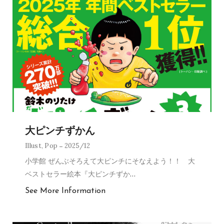
大ピンチずかん
Illust
,
Pop
2025/12
小学館 ぜんぶそろえて大ピンチにそなえよう！！ 大
ベストセラー絵本『大ピンチずか
…
See More Information