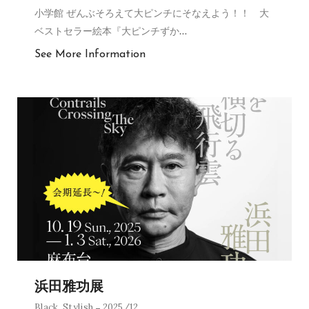
小学館 ぜんぶそろえて大ピンチにそなえよう！！ 大
ベストセラー絵本『大ピンチずか
…
See More Information
浜田雅功展
Black
,
Stylish
2025/12