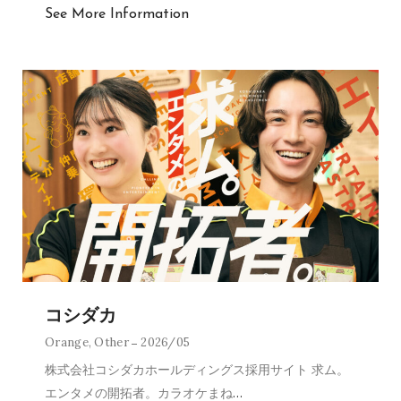
See More Information
コシダカ
Orange
,
Other
2026/05
株式会社コシダカホールディングス採用サイト 求ム。
エンタメの開拓者。カラオケまね
…