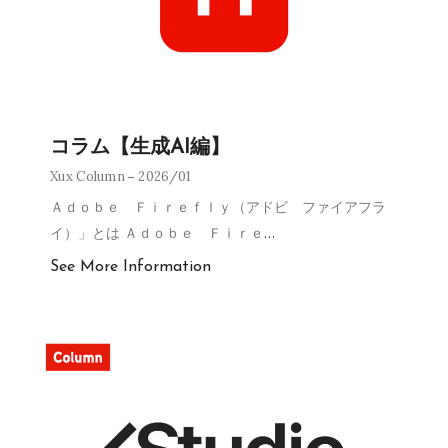
コラム【生成AI編】
Xux Column
2026/01
Ａｄｏｂｅ Ｆｉｒｅｆｌｙ（アドビ ファイアフラ
イ）」とは Ａｄｏｂｅ Ｆｉｒｅ
…
See More Information