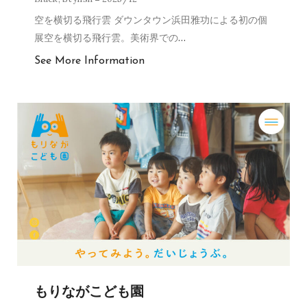
空を横切る飛行雲 ダウンタウン浜田雅功による初の個
展空を横切る飛行雲。美術界での
…
See More Information
もりながこども園