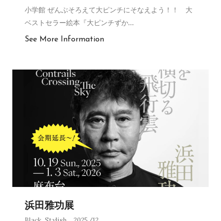
小学館 ぜんぶそろえて大ピンチにそなえよう！！ 大
ベストセラー絵本『大ピンチずか
…
See More Information
浜田雅功展
Black
,
Stylish
2025/12