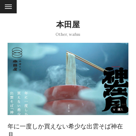
本田屋
Other
,
wafuu
年に一度しか買えない希少な出雲そば神在
月