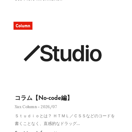
コラム【No-code編】
Xux Column
2026/07
Ｓｔｕｄｉｏとは？ ＨＴＭＬ／ＣＳＳなどのコードを
書くことなく、直感的なドラッグ
…