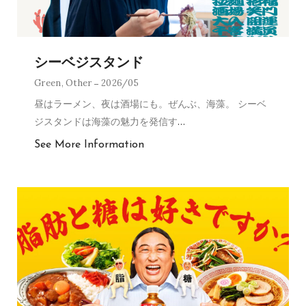
シーベジスタンド
Green
,
Other
2026/05
昼はラーメン、夜は酒場にも。ぜんぶ、海藻。 シーベ
ジスタンドは海藻の魅力を発信す
…
See More Information