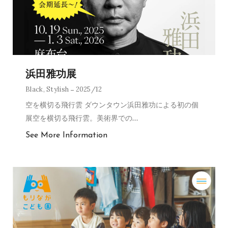
浜田雅功展
Black
,
Stylish
2025/12
空を横切る飛行雲 ダウンタウン浜田雅功による初の個
展空を横切る飛行雲。美術界での
…
See More Information