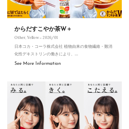
からだすこやか茶W＋
Other
,
Yellow
2026/01
日本コカ・コーラ株式会社 植物由来の食物繊維・難消
化性デキストリンの働きにより、
…
See More Information